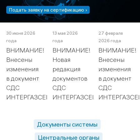
Подать заявку на сертификацию ›
30 июня 2026
13 мая 2026
27 февраля
года
года
2026 года
ВНИМАНИЕ!
ВНИМАНИЕ!
ВНИМАНИЕ!
Внесены
Новая
Внесены
изменения
редакция
изменения
в документ
документов
в документ
СДС
СДС
СДС
ИНТЕРГАЗСЕРТ
ИНТЕРГАЗСЕРТ
ИНТЕРГАЗСЕ
Документы системы
Центральные органы