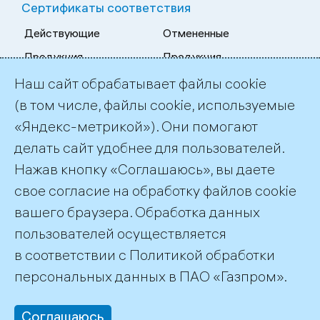
Сертификаты соответствия
Действующие
Отмененные
Продукция
Продукция
Работы и услуги
Работы и услуги
Наш сайт обрабатывает файлы cookie
Системы менеджмента
Системы менеджмента
(в том числе, файлы cookie, используемые
«Яндекс-метрикой»). Они помогают
Приостановлен­ные
Архивные
делать сайт удобнее для пользователей.
Продукция
Продукция
Нажав кнопку «Соглашаюсь», вы даете
Работы и услуги
Работы и услуги
свое согласие на обработку файлов cookie
Системы менеджмента
Системы менеджмента
вашего браузера. Обработка данных
пользователей осуществляется
в соответствии с
Политикой обработки
персональных данных
в ПАО «Газпром».
Соглашаюсь
©2026 СДС Интергазсерт