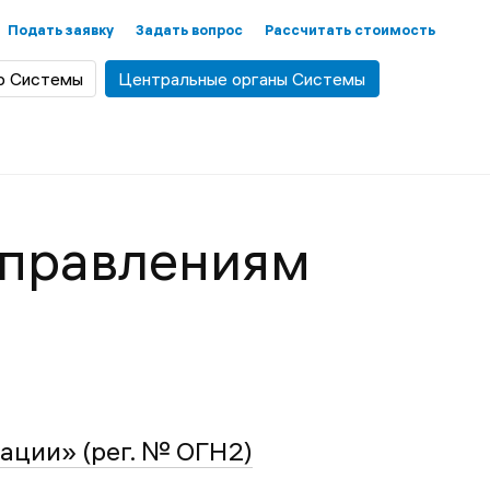
Подать заявку
Задать вопрос
Рассчитать стоимость
р Системы
Центральные органы Системы
аправлениям
ации» (рег. № ОГН2)