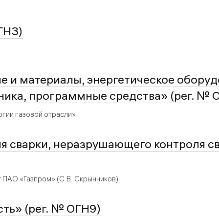
ГН3)
 и материалы, энергетическое оборуд
ника, программные средства» (рег. № 
гии газовой отрасли»
я сварки, неразрушающего контроля св
нт ПАО
«Газпром» (С.В. Скрынников)
ть» (рег. № ОГН9)