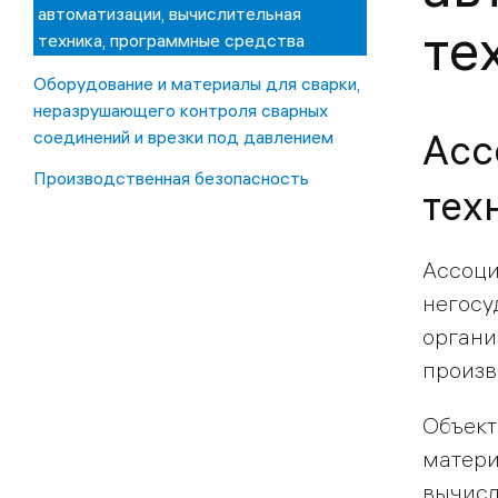
автоматизации, вычислительная
те
техника, программные средства
Оборудование и материалы для сварки,
неразрушающего контроля сварных
Асс
соединений и врезки под давлением
Производственная безопасность
тех
Ассоци
негосу
органи
произв
Объект
матери
вычисл