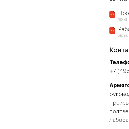
Про
190 кБ
Раб
257 кБ
Конта
Телеф
+7 (49
Армяг
руково
произв
подтве
лабора