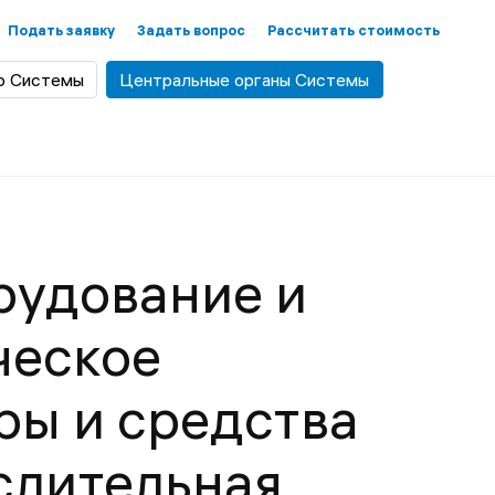
Подать заявку
Задать вопрос
Рассчитать стоимость
р Системы
Центральные органы Системы
рудование и
ческое
ры и средства
слительная