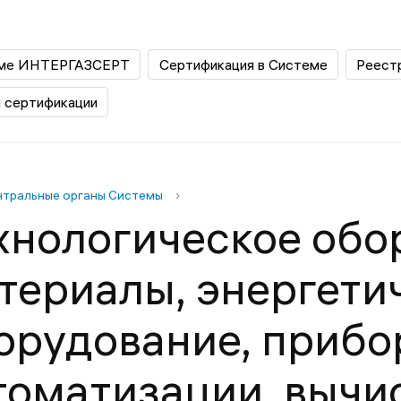
еме ИНТЕРГАЗСЕРТ
Сертификация в Системе
Реест
 сертификации
тральные органы Системы
›
хнологическое обо
териалы, энергети
орудование, прибо
томатизации, вычи