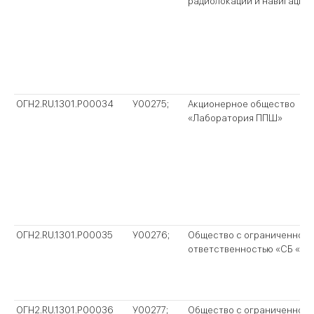
радиолокации и навигации
ОГН2.RU.1301.P00034
У00275;
Акционерное общество
«Лаборатория ППШ»
ОГН2.RU.1301.P00035
У00276;
Общество с ограниченной
ответственностью «СБ «Ма
ОГН2.RU.1301.P00036
У00277;
Общество с ограниченной