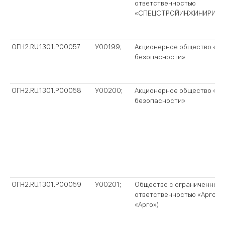
ответственностью
«СПЕЦСТРОЙИНЖИНИРИНГ
ОГН2.RU.1301.P00057
У00199;
Акционерное общество «С
безопасности»
ОГН2.RU.1301.P00058
У00200;
Акционерное общество «С
безопасности»
ОГН2.RU.1301.P00059
У00201;
Общество с ограниченной
ответственностью «Арго» 
«Арго»)