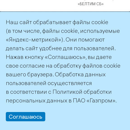
«БЕЛТИМ СБ»
Наш сайт обрабатывает файлы cookie
(в том числе, файлы cookie, используемые
«Яндекс-метрикой»). Они помогают
делать сайт удобнее для пользователей.
ОГН2.RU.1302.P00110
У00109;
Общество с ограниченной
Нажав кнопку «Соглашаюсь», вы даете
ответственностью
«Монтажсервисстрой»
свое согласие на обработку файлов cookie
вашего браузера. Обработка данных
пользователей осуществляется
ОГН2.RU.1302.P00112
У00108;
Общество с ограниченной
ответственностью «ИЦ
в соответствии с
Политикой обработки
Региональные системы»
персональных данных
в ПАО «Газпром».
Соглашаюсь