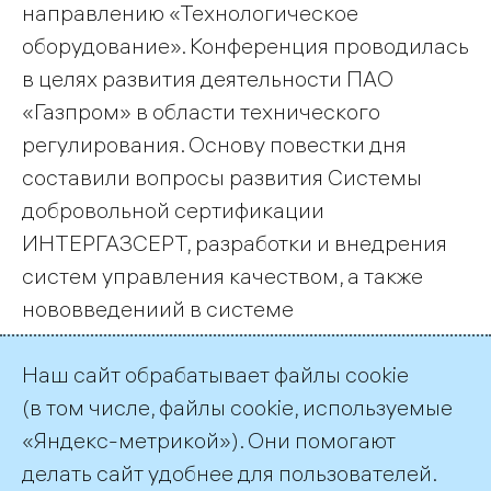
направлению «Технологическое
оборудование». Конференция проводилась
в целях развития деятельности ПАО
«Газпром» в области технического
регулирования. Основу повестки дня
составили вопросы развития Системы
добровольной сертификации
ИНТЕРГАЗСЕРТ, разработки и внедрения
систем управления качеством, а также
нововведениий в системе
стандартизации. В мероприятии приняли
Наш сайт обрабатывает файлы cookie
участие представители администрации
(в том числе, файлы cookie, используемые
ПАО «Газпром», газотранспортных и
«Яндекс-метрикой»). Они помогают
газодобывающих компаний – дочерних
делать сайт удобнее для пользователей.
обществ, участники СДС ИНТЕРГАЗСЕРТ и