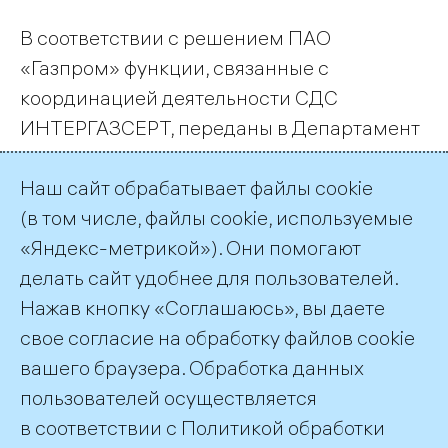
В соответствии с решением ПАО
«Газпром» функции, связанные с
координацией деятельности СДС
ИНТЕРГАЗСЕРТ, переданы в Департамент
ПАО «Газпром» (Н.В. Чекалина).
Наш сайт обрабатывает файлы cookie
Просим всех действующих и
(в том числе, файлы cookie, используемые
потенциальных участников СДС
«Яндекс-метрикой»). Они помогают
ИНТЕРГАЗСЕРТ руководствоваться
делать сайт удобнее для пользователей.
данной информацией в дальнейшей
Нажав кнопку «Соглашаюсь», вы даете
работе по вопросам сертификации.
свое согласие на обработку файлов cookie
← Все публикации
вашего браузера. Обработка данных
пользователей осуществляется
в соответствии с
Политикой обработки